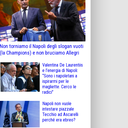
Non torniamo il Napoli degli slogan vuoti
(la Champions) e non bruciamo Allegri
Valentina De Laurentiis
e l’energia di Napoli:
“Sono i napoletani a
ispirarmi per le
magliette. Cerco le
radici”
Napoli non vuole
intestare piazzale
Tecchio ad Ascarelli
perché era ebreo?