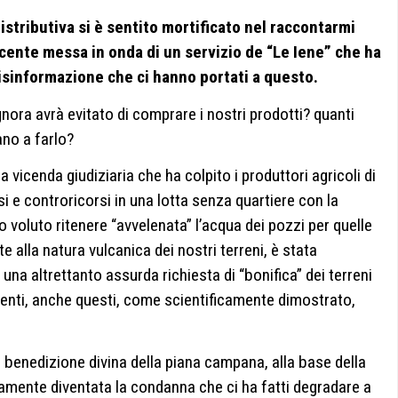
stributiva si è sentito mortificato nel raccontarmi
recente messa in onda di un servizio de “Le Iene” che ha
 disinformazione che ci hanno portati a questo.
nora avrà evitato di comprare i nostri prodotti? quanti
ano a farlo?
a vicenda giudiziaria che ha colpito i produttori agricoli di
i e controricorsi in una lotta senza quartiere con la
o voluto ritenere “avvelenata” l’acqua dei pozzi per quelle
e alla natura vulcanica dei nostri terreni, è stata
i una altrettanto assurda richiesta di “bonifica” dei terreni
ementi, anche questi, come scientificamente dimostrato,
 benedizione divina della piana campana, alla base della
amente diventata la condanna che ci ha fatti degradare a