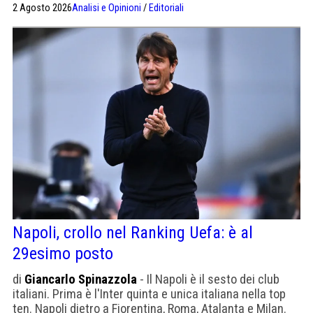
2 Agosto 2026
Analisi e Opinioni
/
Editoriali
palco. Siamo fiduciosi, siamo certi che il Napoli stia
lavorando a fari spenti, però avremmo parlato meno
Napoli, crollo nel Ranking Uefa: è al
29esimo posto
di
Giancarlo Spinazzola
- Il Napoli è il sesto dei club
italiani. Prima è l'Inter quinta e unica italiana nella top
ten. Napoli dietro a Fiorentina, Roma, Atalanta e Milan.