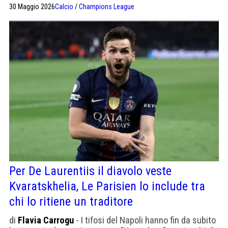
proprietari sauditi del Newcastle si sono pentiti di non
30 Maggio 2026
Calcio
/
Champions League
aver mai presentato un'offerta.
Per De Laurentiis il diavolo veste
Kvaratskhelia, Le Parisien lo include tra
chi lo ritiene un traditore
di
Flavia Carrogu
- I tifosi del Napoli hanno fin da subito