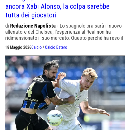
ancora Xabi Alonso, la colpa sarebbe
tutta dei giocatori
di
Redazione Napolista
- Lo spagnolo ora sarà il nuovo
allenatore del Chelsea, l'esperienza al Real non ha
ridimensionato il suo mercato. Questo perché ha reso il
Leverkusen una squadra compatta, mentre a Madrid era
18 Maggio 2026
Calcio
/
Calcio Estero
impossibile con l'ego di Vinicius, Mbappé e co.