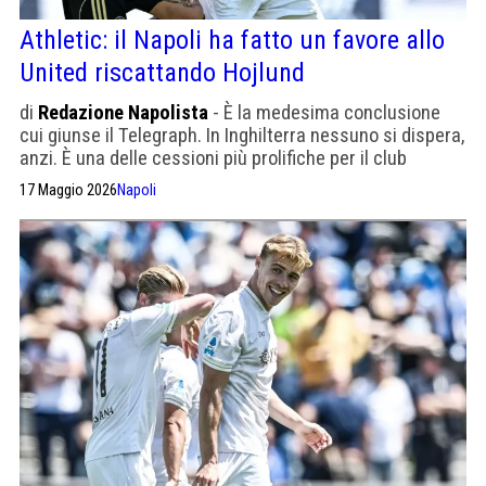
Athletic: il Napoli ha fatto un favore allo
United riscattando Hojlund
di
Redazione Napolista
- È la medesima conclusione
cui giunse il Telegraph. In Inghilterra nessuno si dispera,
anzi. È una delle cessioni più prolifiche per il club
17 Maggio 2026
Napoli