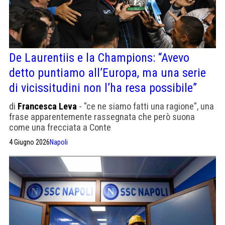
De Laurentiis e la Champions: “Avevo
detto puntiamo all’Europa, ma una serie
di vicissitudini non l’ha resa possibile”
di
Francesca Leva
- "ce ne siamo fatti una ragione", una
frase apparentemente rassegnata che però suona
come una frecciata a Conte
4 Giugno 2026
Napoli