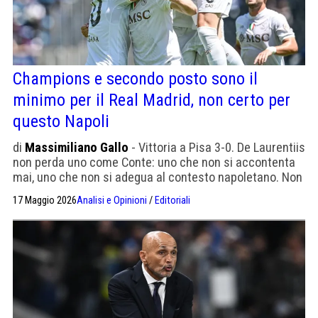
Champions e secondo posto sono il
minimo per il Real Madrid, non certo per
questo Napoli
di
Massimiliano Gallo
- Vittoria a Pisa 3-0. De Laurentiis
non perda uno come Conte: uno che non si accontenta
mai, uno che non si adegua al contesto napoletano. Non
dimentichiamo il mercato fallimentare e gli infortuni
17 Maggio 2026
Analisi e Opinioni
/
Editoriali