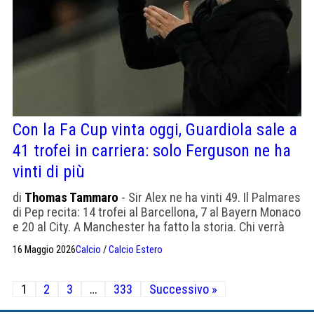
Con la Fa Cup vinta oggi, Guardiola sale a
41 trofei in carriera: solo Ferguson ne ha
vinti di più
di
Thomas Tammaro
- Sir Alex ne ha vinti 49. Il Palmares
di Pep recita: 14 trofei al Barcellona, 7 al Bayern Monaco
e 20 al City. A Manchester ha fatto la storia. Chi verrà
dopo di lui avrà un bel da fare
16 Maggio 2026
Calcio
/
Calcio Estero
Paginazione
1
2
3
…
333
Successivo »
degli