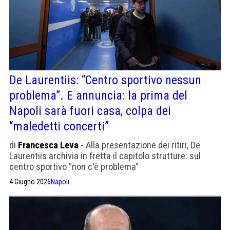
De Laurentiis: “Centro sportivo nessun
problema”. E annuncia: la prima del
Napoli sarà fuori casa, colpa dei
“maledetti concerti”
di
Francesca Leva
- Alla presentazione dei ritiri, De
Laurentiis archivia in fretta il capitolo strutture: sul
centro sportivo "non c'è problema"
4 Giugno 2026
Napoli