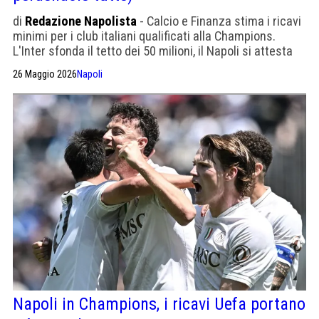
di
Redazione Napolista
- Calcio e Finanza stima i ricavi
minimi per i club italiani qualificati alla Champions.
L'Inter sfonda il tetto dei 50 milioni, il Napoli si attesta
sui 43,6. E questo senza contare i botteghini e gli
26 Maggio 2026
Napoli
eventuali punti conquistati.
Napoli in Champions, i ricavi Uefa portano