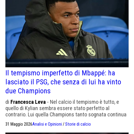
Il tempismo imperfetto di Mbappé: ha
lasciato il PSG, che senza di lui ha vinto
due Champions
di
Francesca Leva
- Nel calcio il tempismo è tutto, e
quello di Kylian sembra essere stato perfetto al
contrario. Lui quella Champions tanto sognata continua
a guardarla da lontano. Storia di un addio dal tempismo
31 Maggio 2026
Analisi e Opinioni
/
Storie di calcio
imperfetto.