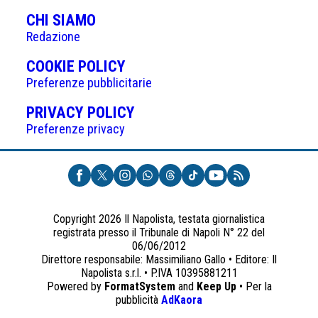
articoli
CHI SIAMO
Redazione
(APRE
COOKIE POLICY
IN
Preferenze pubblicitarie
UNA
(APRE
PRIVACY POLICY
NUOVA
IN
Preferenze privacy
SCHEDA)
UNA
NUOVA
SCHEDA)
Copyright 2026 Il Napolista, testata giornalistica
registrata presso il Tribunale di Napoli N° 22 del
06/06/2012
Direttore responsabile: Massimiliano Gallo • Editore: Il
Napolista s.r.l. • P.IVA 10395881211
Powered by
FormatSystem
and
Keep Up
• Per la
(apre
pubblicità
AdKaora
in