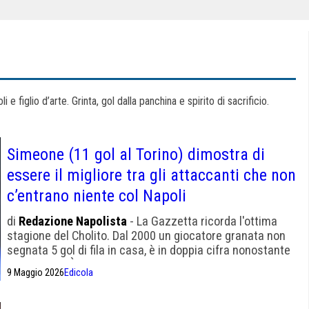
e figlio d’arte. Grinta, gol dalla panchina e spirito di sacrificio.
Simeone (11 gol al Torino) dimostra di
essere il migliore tra gli attaccanti che non
c’entrano niente col Napoli
di
Redazione Napolista
- La Gazzetta ricorda l'ottima
stagione del Cholito. Dal 2000 un giocatore granata non
segnata 5 gol di fila in casa, è in doppia cifra nonostante
gli infortuni. È tornato alla sua dimensione, come quando
9 Maggio 2026
Edicola
a Verona segnò 17 gol in una stagione