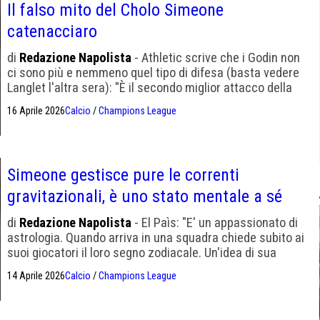
Il falso mito del Cholo Simeone
catenacciaro
di
Redazione Napolista
- Athletic scrive che i Godin non
ci sono più e nemmeno quel tipo di difesa (basta vedere
Langlet l'altra sera): "È il secondo miglior attacco della
Champions, e tra le peggiori difese del torneo"
16 Aprile 2026
Calcio
/
Champions League
Simeone gestisce pure le correnti
gravitazionali, è uno stato mentale a sé
di
Redazione Napolista
- El Paìs: "E' un appassionato di
astrologia. Quando arriva in una squadra chiede subito ai
suoi giocatori il loro segno zodiacale. Un'idea di sua
madre"
14 Aprile 2026
Calcio
/
Champions League