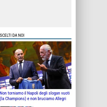
SCELTI DA NOI
Non torniamo il Napoli degli slogan vuoti
(la Champions) e non bruciamo Allegri