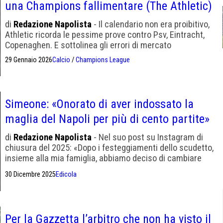
una Champions fallimentare (The Athletic)
di
Redazione Napolista
- Il calendario non era proibitivo,
Athletic ricorda le pessime prove contro Psv, Eintracht,
Copenaghen. E sottolinea gli errori di mercato
29 Gennaio 2026
Calcio
/
Champions League
Simeone: «Onorato di aver indossato la
maglia del Napoli per più di cento partite»
di
Redazione Napolista
- Nel suo post su Instagram di
chiusura del 2025: «Dopo i festeggiamenti dello scudetto,
insieme alla mia famiglia, abbiamo deciso di cambiare
per cercare nuove avventure».
30 Dicembre 2025
Edicola
Per la Gazzetta l’arbitro che non ha visto il