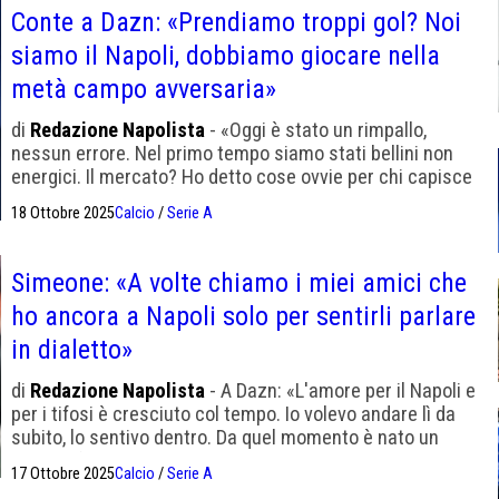
Conte a Dazn: «Prendiamo troppi gol? Noi
siamo il Napoli, dobbiamo giocare nella
metà campo avversaria»
di
Redazione Napolista
- «Oggi è stato un rimpallo,
nessun errore. Nel primo tempo siamo stati bellini non
energici. Il mercato? Ho detto cose ovvie per chi capisce
di calcio»
18 Ottobre 2025
Calcio
/
Serie A
Simeone: «A volte chiamo i miei amici che
ho ancora a Napoli solo per sentirli parlare
in dialetto»
di
Redazione Napolista
- A Dazn: «L'amore per il Napoli e
per i tifosi è cresciuto col tempo. Io volevo andare lì da
subito, lo sentivo dentro. Da quel momento è nato un
legame fortissimo»
17 Ottobre 2025
Calcio
/
Serie A