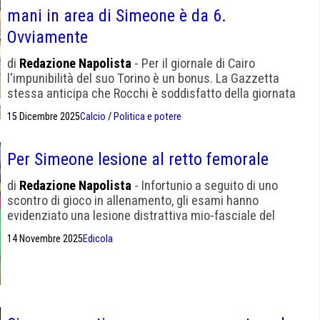
mani in area di Simeone è da 6.
Ovviamente
di
Redazione Napolista
- Per il giornale di Cairo
l'impunibilità del suo Torino è un bonus. La Gazzetta
stessa anticipa che Rocchi è soddisfatto della giornata
arbitrale
15 Dicembre 2025
Calcio
/
Politica e potere
Per Simeone lesione al retto femorale
di
Redazione Napolista
- Infortunio a seguito di uno
scontro di gioco in allenamento, gli esami hanno
evidenziato una lesione distrattiva mio-fasciale del
muscolo retto femorale della coscia sinistra.
14 Novembre 2025
Edicola