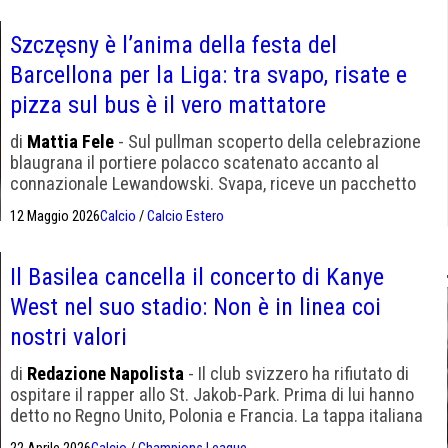
Szczęsny è l’anima della festa del
Barcellona per la Liga: tra svapo, risate e
pizza sul bus è il vero mattatore
di
Mattia Fele
- Sul pullman scoperto della celebrazione
blaugrana il portiere polacco scatenato accanto al
connazionale Lewandowski. Svapa, riceve un pacchetto
di sigarette da un tifoso, sventola la bandiera della
12 Maggio 2026
Calcio
/
Calcio Estero
Polonia e divide pizza e gelati con la squadra.
Il Basilea cancella il concerto di Kanye
West nel suo stadio: Non è in linea coi
nostri valori
di
Redazione Napolista
- Il club svizzero ha rifiutato di
ospitare il rapper allo St. Jakob-Park. Prima di lui hanno
detto no Regno Unito, Polonia e Francia. La tappa italiana
a Reggio Emilia il 18 luglio per ora è confermata