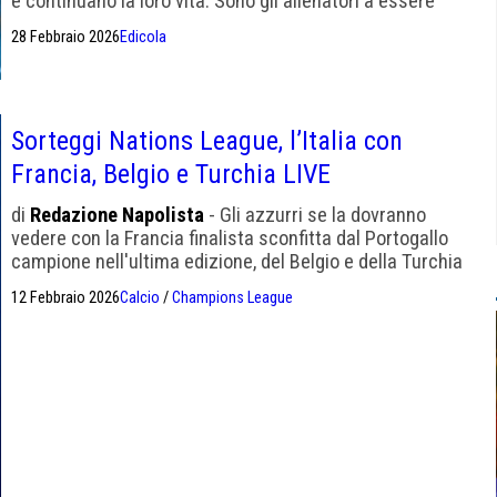
e continuano la loro vita. Sono gli allenatori a essere
stressati. Spalletti avrà dormito male"
28 Febbraio 2026
Edicola
Sorteggi Nations League, l’Italia con
Francia, Belgio e Turchia LIVE
di
Redazione Napolista
- Gli azzurri se la dovranno
vedere con la Francia finalista sconfitta dal Portogallo
campione nell'ultima edizione, del Belgio e della Turchia
del ct italiano Vincenzo Montella.
12 Febbraio 2026
Calcio
/
Champions League