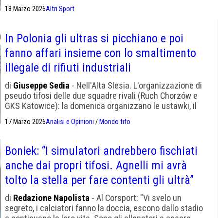
i 100 metri"
18 Marzo 2026
Altri Sport
In Polonia gli ultras si picchiano e poi
fanno affari insieme con lo smaltimento
illegale di rifiuti industriali
di
Giuseppe Sedia
- Nell'Alta Slesia. L'organizzazione di
pseudo tifosi delle due squadre rivali (Ruch Chorzów e
GKS Katowice): la domenica organizzano le ustawki, il
resto della settimana fanno affari. Stavolta sono stati
17 Marzo 2026
Analisi e Opinioni
/
Mondo tifo
scoperti
Boniek: “I simulatori andrebbero fischiati
anche dai propri tifosi. Agnelli mi avrà
tolto la stella per fare contenti gli ultrà”
di
Redazione Napolista
- Al Corsport: "Vi svelo un
segreto, i calciatori fanno la doccia, escono dallo stadio