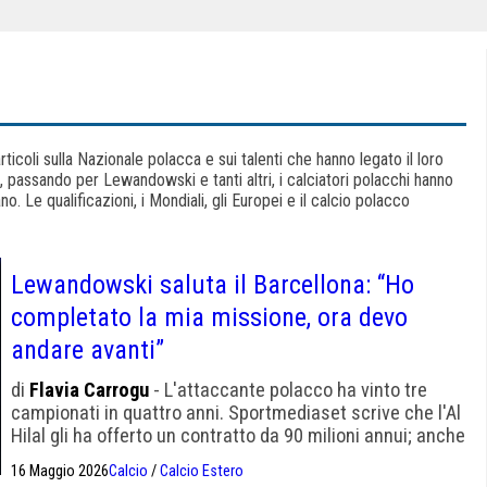
rticoli sulla Nazionale polacca e sui talenti che hanno legato il loro
k, passando per Lewandowski e tanti altri, i calciatori polacchi hanno
. Le qualificazioni, i Mondiali, gli Europei e il calcio polacco
Lewandowski saluta il Barcellona: “Ho
completato la mia missione, ora devo
andare avanti”
di
Flavia Carrogu
- L'attaccante polacco ha vinto tre
campionati in quattro anni. Sportmediaset scrive che l'Al
Hilal gli ha offerto un contratto da 90 milioni annui; anche
Milan e Juve l'avevano cercato.
16 Maggio 2026
Calcio
/
Calcio Estero