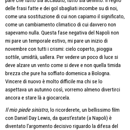
pare che tutto sia accaduto, tutto sia definito. Il regno
delle frasi fatte e dei gol sbagliati incombe su di noi,
come una sostituzione di cui non capiamo il significato,
come un cambiamento climatico di cui davvero non
sapevamo nulla. Questa fase negativa del Napoli non
mi pare un temporale estivo, mi pare un inizio di
novembre con tutti i crismi: cielo coperto, pioggia
sottile, umidità, uallera. Per vedere un poco di luce si
deve alzare un vento come si deve e non quella timida
brezza che pure ha soffiato domenica a Bologna.
Vincere di nuovo è molto difficile ma chi se lo
aspettava un autunno così, vorremo almeno divertirci
ancora e stare là a giocarcela.
Il mio piede sinistro
, lo ricorderete, un bellissimo film
con Daniel Day Lewis, da quest’estate (a Napoli) è
diventato l’argomento decisivo riguardo la difesa del